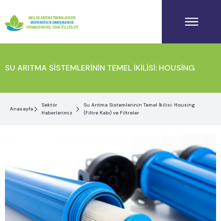
SU ARITMA SISTEMLERININ TEMEL İKILISI: HOUSING
Sektör
Su Arıtma Sistemlerinin Temel İkilisi: Housing
Anasayfa
Haberlerimiz
(Filtre Kabı) ve Filtreler
(FILTRE KABI) VE FILTRELER