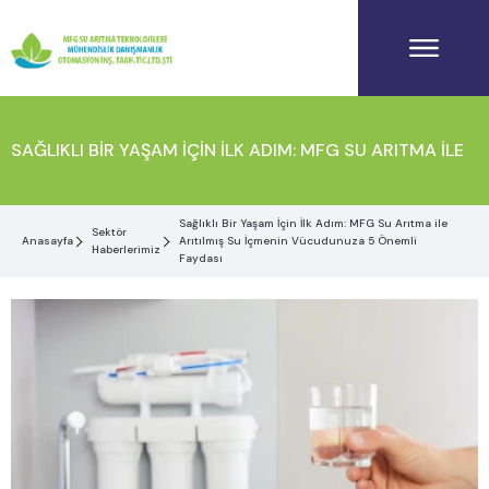
SAĞLIKLI BIR YAŞAM İÇIN İLK ADIM: MFG SU ARITMA ILE
Sağlıklı Bir Yaşam İçin İlk Adım: MFG Su Arıtma ile
Sektör
Anasayfa
Arıtılmış Su İçmenin Vücudunuza 5 Önemli
Haberlerimiz
ARITILMIŞ SU İÇMENIN VÜCUDUNUZA 5 ÖNEMLI FAYDASI
Faydası