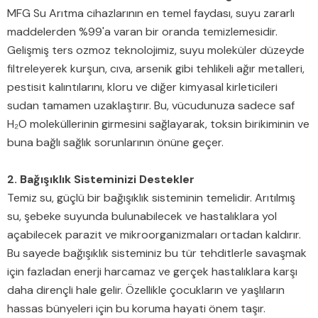
MFG Su Arıtma cihazlarının en temel faydası, suyu zararlı
maddelerden %99'a varan bir oranda temizlemesidir.
Gelişmiş ters ozmoz teknolojimiz, suyu moleküler düzeyde
filtreleyerek kurşun, cıva, arsenik gibi tehlikeli ağır metalleri,
pestisit kalıntılarını, kloru ve diğer kimyasal kirleticileri
sudan tamamen uzaklaştırır. Bu, vücudunuza sadece saf
H₂O moleküllerinin girmesini sağlayarak, toksin birikiminin ve
buna bağlı sağlık sorunlarının önüne geçer.
2. Bağışıklık Sisteminizi Destekler
Temiz su, güçlü bir bağışıklık sisteminin temelidir. Arıtılmış
su, şebeke suyunda bulunabilecek ve hastalıklara yol
açabilecek parazit ve mikroorganizmaları ortadan kaldırır.
Bu sayede bağışıklık sisteminiz bu tür tehditlerle savaşmak
için fazladan enerji harcamaz ve gerçek hastalıklara karşı
daha dirençli hale gelir. Özellikle çocukların ve yaşlıların
hassas bünyeleri için bu koruma hayati önem taşır.